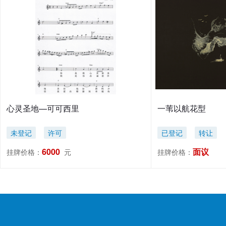
心灵圣地—可可西里
一苇以航花型
未登记
许可
已登记
转让
6000
面议
挂牌价格：
元
挂牌价格：