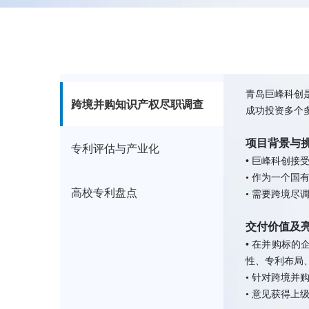
小巨人企业
估清单。
青岛巨峰科创
跨境并购知识产权尽职调查
成功投资多个多
项目背景与
专利评估与产业化
•
巨峰科创接
•
作为一个国
高校专利盘点
•
需要跨境尽
交付价值及
•
在并购标的
性、专利布局
•
针对跨境并购
•
意见获得上