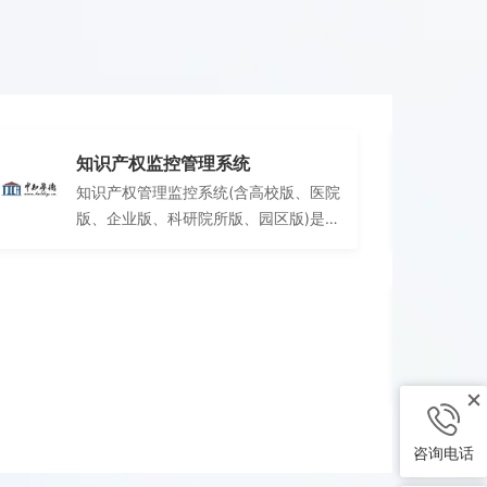
知识产权监控管理系统
知识产权管理监控系统(含高校版、医院
版、企业版、科研院所版、园区版)是中
知厚 德知识产权运营管理(天津)有限公
司开发的基于大数据、人工智能等新技
术应用的知识产 权管理系统，该系统可
部署在云端或本地，监控科研创新主体
的相关专利的状态，帮助科研 创新主体
实现知识产权系统化管理，主要功能
为：专利数据分析、专利状态监控、专
利资产 盘点、专利年费提醒及缴费、专
利申请预评估、专利价值评估等。
咨询电话