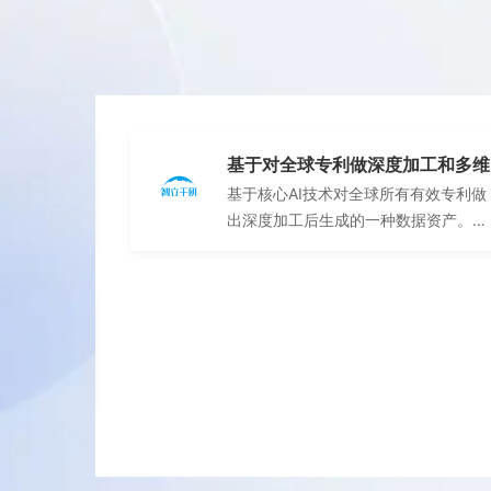
基于对全球专利做深度加工和多维
限中国发明
基于核心AI技术对全球所有有效专利做
度评估的专利数据报告
不计算外观
出深度加工后生成的一种数据资产。它
该篇专利转
从经济价值、技术价值、法律价值、评
级、分类等维度对全球2500万件有效
的专利做出了多维度的实时评估，以及
加工和多维
与行业均值的比较。针对具体应用场景
有效专利做
以及用户需求（例如投资机构需对拟投
据资产。它
研的硬科技项目的“科技属性”做客观评
律价值、评
估与分析）提供专利评估报告，包括但
0万件有效
不限于《专利资产分级分类报告》、
评估，以及
《专利组合评估清单与结论》、《专利
户需求（例
组合评估报告》等。